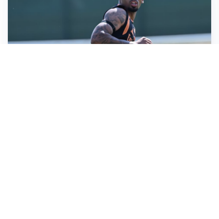
LA VOCE
Napoli, spunta Gabriel Jesus: tutto dipende da Lukaku
LA NUOVA ITALIA
Italia, ufficiale lo staff di Mancini: c’è anche Bonucci
I RITORNI
Inter, tornano Lautaro e Thuram: c’è anche Stones
OBIETTIVO CHE SI ALLONTANA
Inter-Romero, l’Atletico accelera: i nerazzurri restano
in attesa