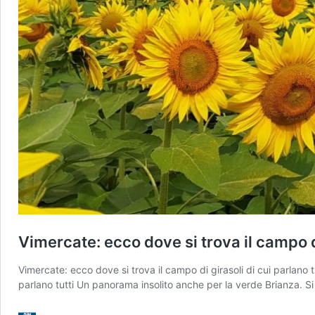
Vimercate: ecco dove si trova il campo di
Vimercate: ecco dove si trova il campo di girasoli di cui parlano 
parlano tutti Un panorama insolito anche per la verde Brianza. Si