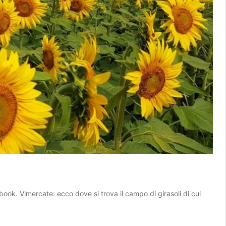
ebook. Vimercate: ecco dove si trova il campo di girasoli di cui
ercate:
o
e