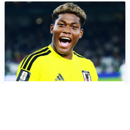
MERCATO JUVE
La Juventus vuole Suzuki, ma il Psg è avanti
CALCIOMERCATO
Inter, Frattesi blocca il mercato nerazzurro: la
situazione
SERIE A