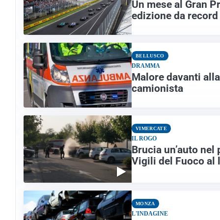
Un mese al Gran Pr
edizione da record
BELLUSCO
DRAMMA
Malore davanti all
camionista
VIMERCATE
IL ROGO
Brucia un’auto nel
Vigili del Fuoco al
MONZA
L'INDAGINE