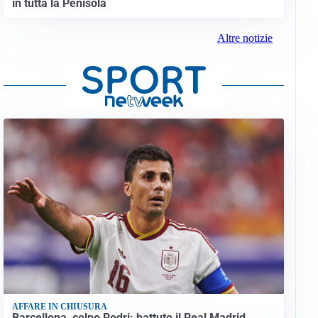
in tutta la Penisola
Altre notizie
AFFARE IN CHIUSURA
Barcellona, colpo Rodri: battuto il Real Madrid