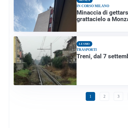
MONZA
IN CORSO MILANO
Minaccia di gettars
grattacielo a Monza
LESMO
TRASPORTI
Treni, dal 7 settem
1
2
3