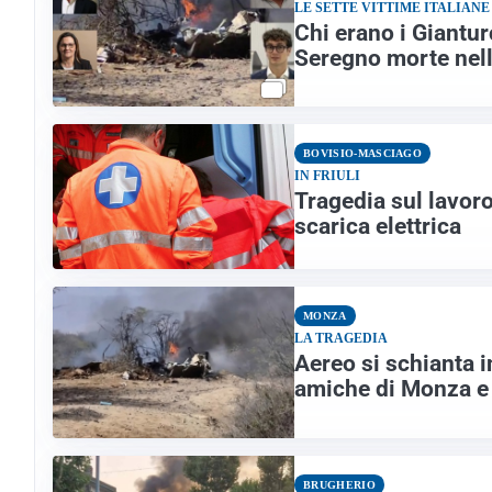
LE SETTE VITTIME ITALIANE
Chi erano i Giantur
Seregno morte nell
BOVISIO-MASCIAGO
IN FRIULI
Tragedia sul lavoro
scarica elettrica
MONZA
LA TRAGEDIA
Aereo si schianta i
amiche di Monza e
BRUGHERIO