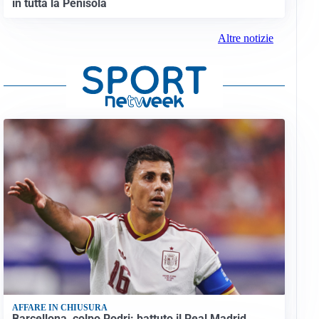
in tutta la Penisola
Altre notizie
AFFARE IN CHIUSURA
Barcellona, colpo Rodri: battuto il Real Madrid