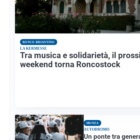
RONCO BRIANTINO
LA KERMESSE
Tra musica e solidarietà, il pros
weekend torna Roncostock
MONZA
AUTODROMO
Un ponte tra genera