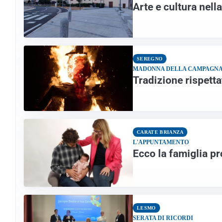
Arte e cultura nell
SEREGNO
MADONNA DELLA CAMPAGN
Tradizione rispettat
CARATE BRIANZA
L'APPUNTAMENTO
Ecco la famiglia pr
LESMO
SERATA DI RICORDI