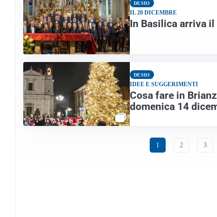
DESIO
IL 20 DICEMBRE
In Basilica arriva i
DESIO
IDEE E SUGGERIMENTI
Cosa fare in Brianz
domenica 14 dice
1
2
3