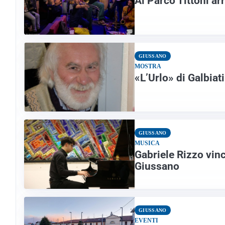
Al Parco Tittoni ar
GIUSSANO
MOSTRA
«L’Urlo» di Galbiati
GIUSSANO
MUSICA
Gabriele Rizzo vinc
Giussano
GIUSSANO
EVENTI