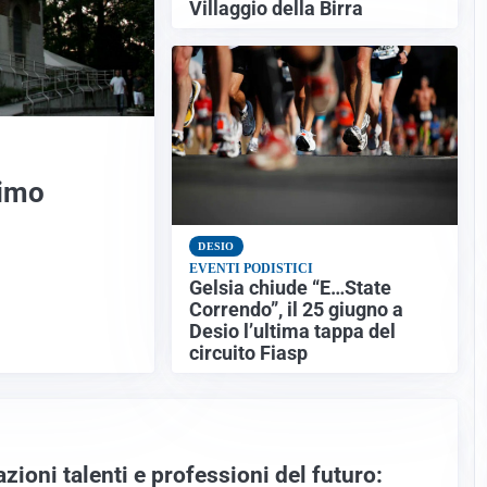
Villaggio della Birra
simo
DESIO
EVENTI PODISTICI
Gelsia chiude “E…State
Correndo”, il 25 giugno a
Desio l’ultima tappa del
circuito Fiasp
zioni talenti e professioni del futuro: