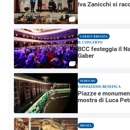
Iva Zanicchi si rac
CARATE BRIANZA
IL CONCERTO
BCC festeggia il Na
Gaber
SEREGNO
ESPOSIZIONE BENEFICA
Piazze e monumenti 
mostra di Luca Pet
MONZA