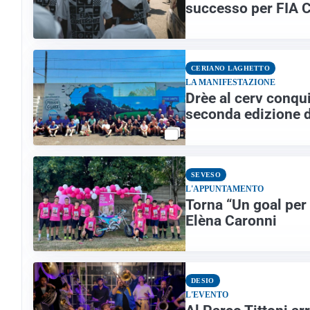
successo per FIA C
CERIANO LAGHETTO
LA MANIFESTAZIONE
Drèe al cerv conqu
seconda edizione 
SEVESO
L'APPUNTAMENTO
Torna “Un goal per 
Elèna Caronni
DESIO
L'EVENTO