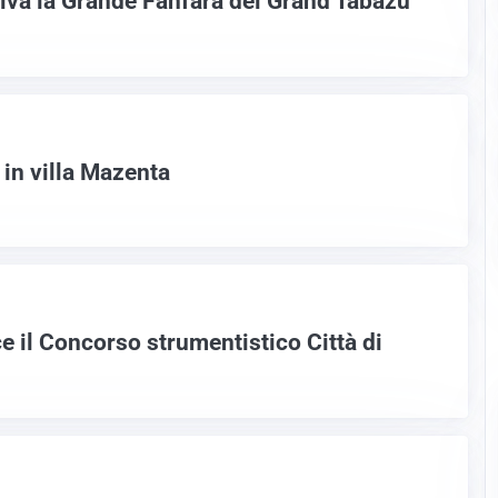
riva la Grande Fanfara dei Grand Tabazù
 in villa Mazenta
e il Concorso strumentistico Città di