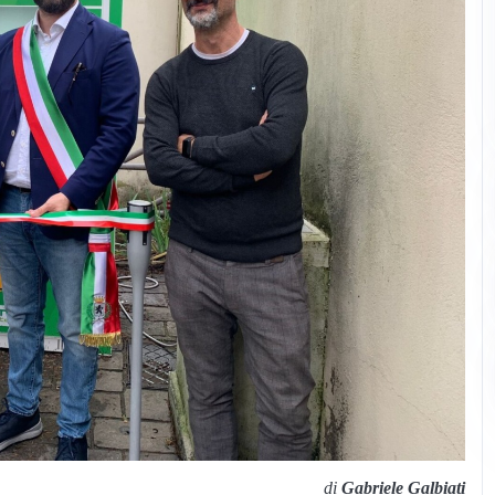
di
Gabriele Galbiati