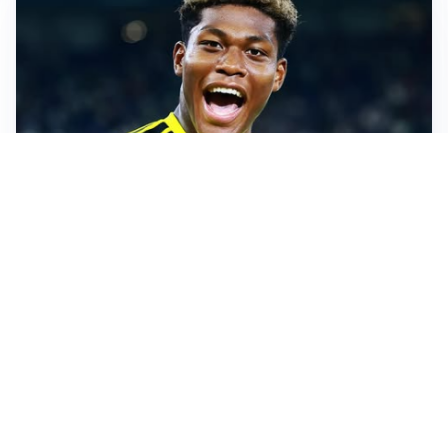
MERCATO JUVE
La Juventus vuole Suzuki, ma il Psg è avanti
CALCIOMERCATO
Inter, Frattesi blocca il mercato nerazzurro: la
situazione
SERIE A
Roma, troppi gol subiti: Gasp deve lavorare in difesa