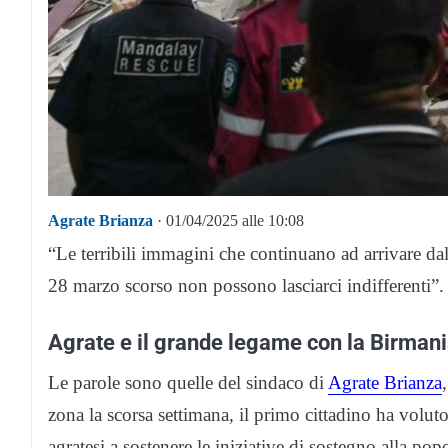
Agrate Brianza
· 01/04/2025 alle 10:08
“Le terribili immagini che continuano ad arrivare d
28 marzo scorso non possono lasciarci indifferenti”.
Agrate e il grande legame con la Birmania
Le parole sono quelle del sindaco di
Agrate Brianza
zona la scorsa settimana, il primo cittadino ha volut
agratesi a sostenere le iniziative di sostegno alla pop