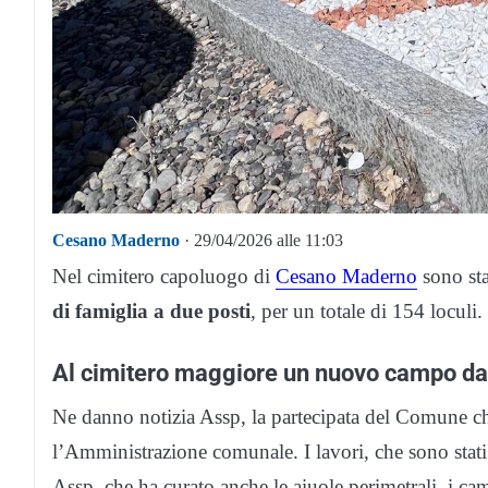
Cesano Maderno
· 29/04/2026 alle 11:03
Nel cimitero capoluogo di
Cesano Maderno
sono sta
di famiglia a due posti
, per un totale di 154 loculi.
Al cimitero maggiore un nuovo campo da
Ne danno notizia Assp, la partecipata del Comune che
l’Amministrazione comunale. I lavori, che sono stati t
Assp, che ha curato anche le aiuole perimetrali, i c