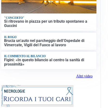
"CONCERTO"
Si ritrovano in piazza per un tributo spontaneo a
Guccini
IL ROGO
Brucia un’auto nel parcheggio dell’Ospedale di
Vimercate, Vigili del Fuoco al lavoro
IL COMMENTO AL BILANCIO
Figini: «In questo bilancio al centro la sanità di
prossimità»
Altri video