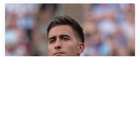
IL NOME NUOVO
Napoli, Musso resta un’opzione per la porta
TITOLARE IN CAMPIONATO
Inter, tocca a Pio Esposito: Chivu gli affida l’attacco
LE PAROLE
Spalletti prepara la Juve: “Con l’Inter servirà essere
squadra”