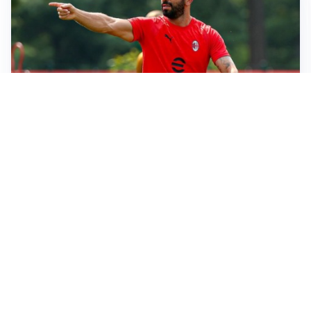
LE PAROLE
Amorim: “Il Milan deve puntare allo scudetto”
LE PAROLE
Bremer giura fedeltà: “Non ho mai chiesto di lasciare
la Juve”
IN DUBBIO
Sinner, ginocchio sotto osservazione: Cincinnati resta
in dubbio
AFFARE IN CHIUSURA