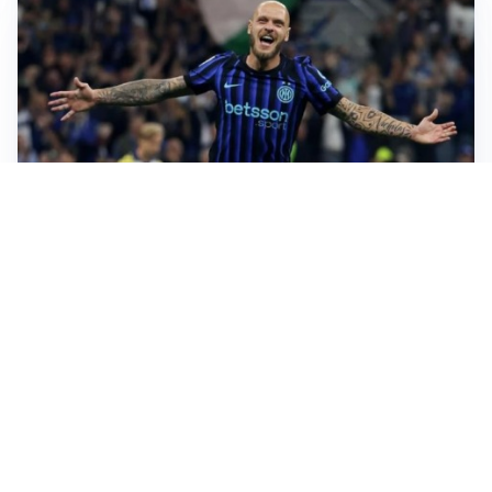
AMICHEVOLI
All’Inter il primo derby d’Italia: Juventus k.o. 2-1
PREMIER LEAGUE
Palestra ammette: “Il Chelsea? Ho sempre sognato la
Premier”
CALCIOMERCATO
Milan, ufficiale la risoluzione di Bennacer: il
comunicato