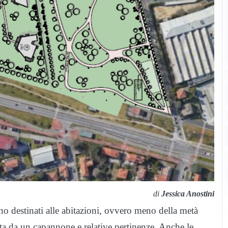
di
Jessica Anostini
no destinati alle abitazioni, ovvero meno della metà
pata da un capannone e relative pertinenze. Anche le