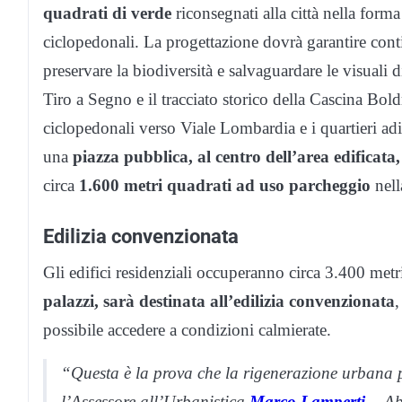
quadrati di verde
riconsegnati alla città nella form
ciclopedonali. La progettazione dovrà garantire conti
preservare la biodiversità e salvaguardare le visuali 
Tiro a Segno e il tracciato storico della Cascina B
ciclopedonali verso Viale Lombardia e i quartieri adi
una
piazza pubblica, al centro dell’area edificata
circa
1.600 metri quadrati ad uso parcheggio
nell
Edilizia convenzionata
Gli edifici residenziali occuperanno circa 3.400 metr
palazzi, sarà destinata all’edilizia convenzionata
,
possibile accedere a condizioni calmierate.
“Questa è la prova che la rigenerazione urbana pu
l’Assessore all’Urbanistica
Marco Lamperti
-. A