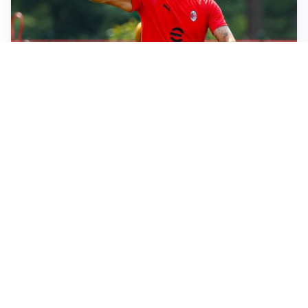
LE PAROLE
Milan, Amorim: “Sapevamo delle difficoltà, faremo
delle scelte”
LE PAROLE
Juventus, Spalletti soddisfatto: “I nuovi? Li ho visti
molto bene”
AMICHEVOLI
Il Milan crolla contro il Chelsea: 3-0 e prima sconfitta
per Amorim
AMICHEVOLI
Inter, Chivu soddisfatto: “Buona prova, non esistono
gerarchie”