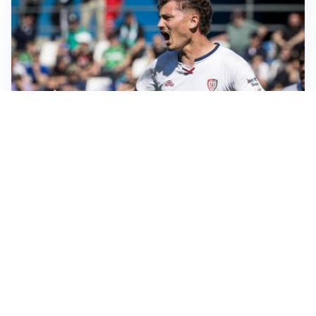
CALCIOMERCATO
Cagliari, il caso Esposito continua. Intanto arriva
Maldini
CALCIOMERCATO
Napoli, il solito Lukaku: non si presenta in ritiro, è
rottura
AMICHEVOLI
Inter, Chivu: “Vedo una crescita, il risultato non conta”