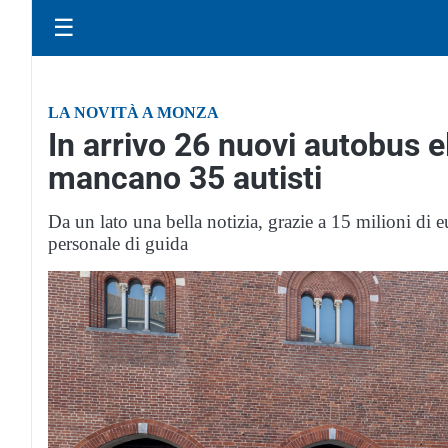
☰
LA NOVITÀ A MONZA
In arrivo 26 nuovi autobus el
mancano 35 autisti
Da un lato una bella notizia, grazie a 15 milioni di e
personale di guida