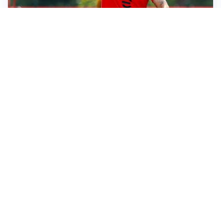
LE PAROLE
Milan, Amorim: “Sapevamo delle difficoltà, faremo
delle scelte”
LE PAROLE
Juventus, Spalletti soddisfatto: “I nuovi? Li ho visti
molto bene”
AMICHEVOLI
Il Milan crolla contro il Chelsea: 3-0 e prima sconfitta
per Amorim
AMICHEVOLI
Inter, Chivu soddisfatto: “Buona prova, non esistono
gerarchie”
Altre notizie