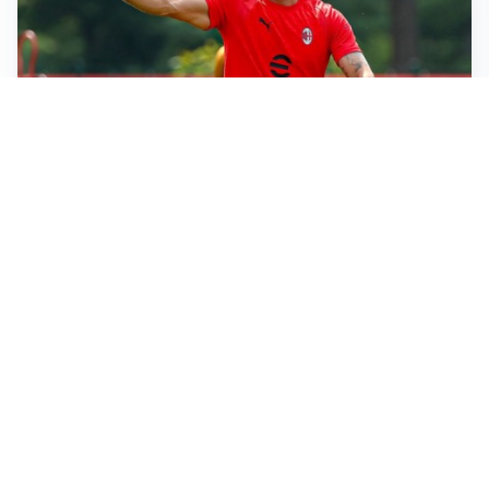
LE PAROLE
Milan, Amorim: “Sapevamo delle difficoltà, faremo
delle scelte”
LE PAROLE
Juventus, Spalletti soddisfatto: “I nuovi? Li ho visti
molto bene”
AMICHEVOLI
Il Milan crolla contro il Chelsea: 3-0 e prima sconfitta
per Amorim
AMICHEVOLI
Inter, Chivu soddisfatto: “Buona prova, non esistono