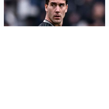
LA SVOLTA
Il Besiktas conferma: “Stiamo lavorando e parlando
con Vlahovic”
MERCATO JUVE
La Juve accelera per Suzuki e Lucumi, lo United apre
per Zirkzee
MERCATO MILAN
Milan, il mercato aspetta la svolta