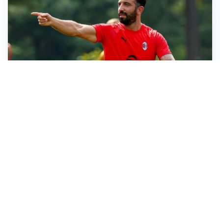
STALLO ROSSONERO
Milan, mercato bloccato: Cardinale prepara le
prossime mosse
RINNOVO IN VISTA
Pellegrini e Roma avanti insieme: rinnovo ormai vicino
TRATTATIVA IN SALITA
Romero, l’Atletico accelera: Inter costretta a inseguire
GUERRA APERTA