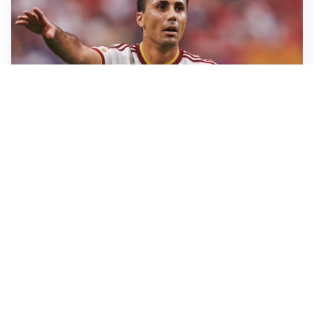
AFFARE IN CHIUSURA
Barcellona, colpo Rodri: battuto il Real Madrid
MOTIVATO
Douglas Luiz dice no all’Everton e punta sulla
Juventus
RIENTRO A RILENTO
Alcaraz, US Open lontano: la corsa contro il tempo
continua
RINNOVO VICINO
Inter, Dimarco verso il rinnovo fino al 2030