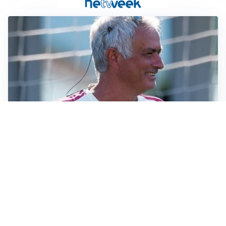
LA NOVITÀ
Le regole di Mourinho al Real
MERCATO JUVE
La Juventus vuole Suzuki, ma il Psg è avanti
CALCIOMERCATO