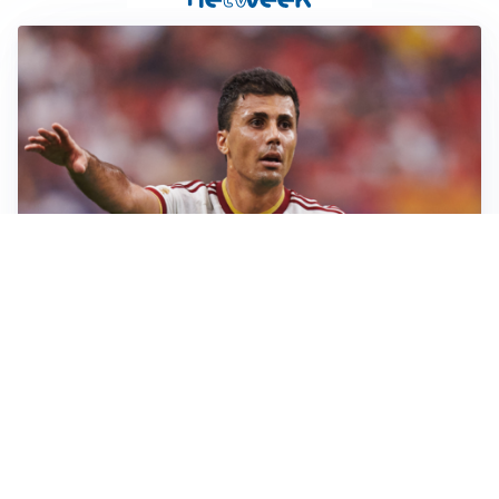
AFFARE IN CHIUSURA
Barcellona, colpo Rodri: battuto il Real Madrid
MOTIVATO
Douglas Luiz dice no all’Everton e punta sulla
Juventus
RIENTRO A RILENTO