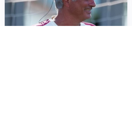
LA NOVITÀ
Le regole di Mourinho al Real
MERCATO JUVE
La Juventus vuole Suzuki, ma il Psg è avanti
CALCIOMERCATO
Inter, Frattesi blocca il mercato nerazzurro: la
situazione
SERIE A
Roma, troppi gol subiti: Gasp deve lavorare in difesa