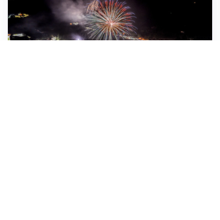
IMPERDIBILI
Agosto in Val Seriana: un mese di feste, tradizione e
comunità sotto il segno di “Territori in Luce”
Credito al consumo: come cambiano le richieste tra
casa, sostenibilità ed efficienza finanziaria
Assicurazione auto online: come confrontare
preventivi senza fermarsi al prezzo
Palestra a Monza: 3 elementi decisivi per scegliere
quella giusta