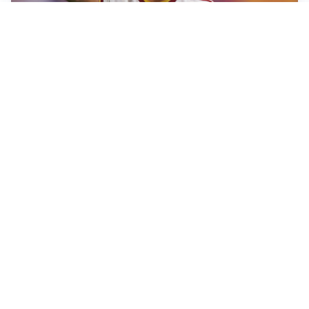
AFFARE IN CHIUSURA
Barcellona, colpo Rodri: battuto il Real Madrid
MOTIVATO
Douglas Luiz dice no all’Everton e punta sulla
Juventus
RIENTRO A RILENTO
Alcaraz, US Open lontano: la corsa contro il tempo
continua
RINNOVO VICINO
Inter, Dimarco verso il rinnovo fino al 2030
Altre notizie