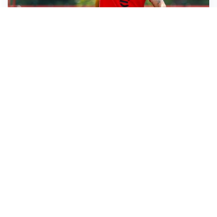
LE PAROLE
Milan, Amorim: “Sapevamo delle difficoltà, faremo
delle scelte”
LE PAROLE
Juventus, Spalletti soddisfatto: “I nuovi? Li ho visti
molto bene”
AMICHEVOLI
Il Milan crolla contro il Chelsea: 3-0 e prima sconfitta
per Amorim
AMICHEVOLI
Inter, Chivu soddisfatto: “Buona prova, non esistono
gerarchie”
Altre notizie