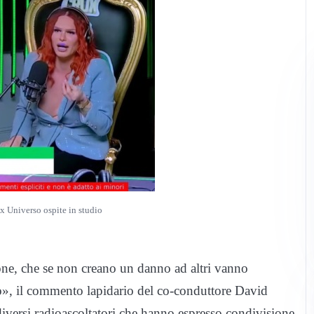
x Universo ospite in studio
sone, che se non creano un danno ad altri vanno
erlo», il commento lapidario del co-conduttore David
diversi radioascoltatori che hanno espresso condivisione