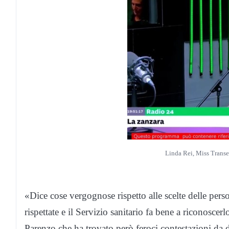
Linda Rei, Miss Transe
«Dice cose vergognose rispetto alle scelte delle per
rispettate e il Servizio sanitario fa bene a riconosc
Parenzo che ha trovato però feroci contestazioni da 