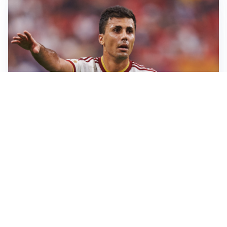
AFFARE IN CHIUSURA
Barcellona, colpo Rodri: battuto il Real Madrid
MOTIVATO
Douglas Luiz dice no all’Everton e punta sulla
Juventus
RIENTRO A RILENTO
Alcaraz, US Open lontano: la corsa contro il tempo
continua