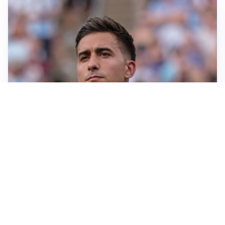
IL NOME NUOVO
Napoli, Musso resta un’opzione per la porta
TITOLARE IN CAMPIONATO
Inter, tocca a Pio Esposito: Chivu gli affida l’attacco
LE PAROLE
Spalletti prepara la Juve: “Con l’Inter servirà essere
squadra”