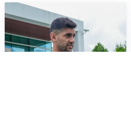
TRATTATIVA IN SALITA
Romero, l’Atletico accelera: Inter costretta a inseguire
GUERRA APERTA
Il ds del Cagliari contro Esposito: “Tentativo di
estorsione”
LA NOVITÀ
Sinner pensa a una nuova visita medica