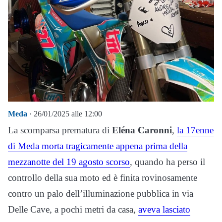
Meda
· 26/01/2025 alle 12:00
La scomparsa prematura di
Eléna Caronni
,
la 17enne
di Meda morta tragicamente appena prima della
mezzanotte del 19 agosto scorso
, quando ha perso il
controllo della sua moto ed è finita rovinosamente
contro un palo dell’illuminazione pubblica in via
Delle Cave, a pochi metri da casa,
aveva lasciato