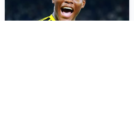
MERCATO JUVE
La Juventus vuole Suzuki, ma il Psg è avanti
CALCIOMERCATO
Inter, Frattesi blocca il mercato nerazzurro: la
situazione
SERIE A
Roma, troppi gol subiti: Gasp deve lavorare in difesa
SERIE A
Milan, quanto lavoro per Amorim: il campo parla
chiaro