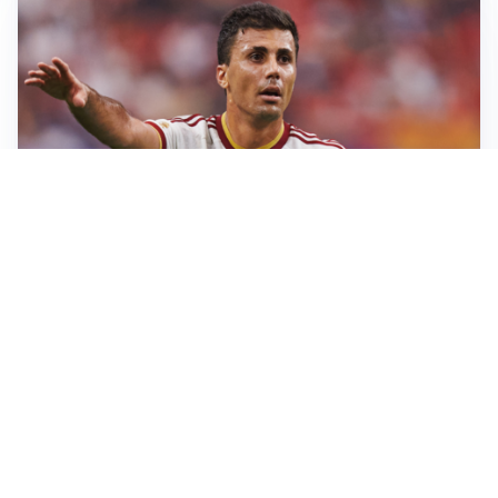
AFFARE IN CHIUSURA
Barcellona, colpo Rodri: battuto il Real Madrid
MOTIVATO
Douglas Luiz dice no all’Everton e punta sulla
Juventus
RIENTRO A RILENTO
Alcaraz, US Open lontano: la corsa contro il tempo
continua