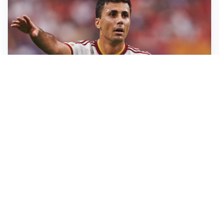
AFFARE IN CHIUSURA
Barcellona, colpo Rodri: battuto il Real Madrid
MOTIVATO
Douglas Luiz dice no all’Everton e punta sulla
Juventus
RIENTRO A RILENTO
Alcaraz, US Open lontano: la corsa contro il tempo
continua
RINNOVO VICINO