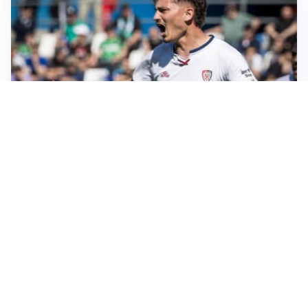
CALCIOMERCATO
Cagliari, il caso Esposito continua. Intanto arriva
Maldini
CALCIOMERCATO
Napoli, il solito Lukaku: non si presenta in ritiro, è
rottura
AMICHEVOLI
Inter, Chivu: “Vedo una crescita, il risultato non conta”