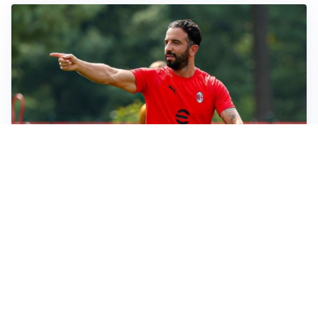
LE PAROLE
Milan, Amorim: “Sapevamo delle difficoltà, faremo
delle scelte”
LE PAROLE
Juventus, Spalletti soddisfatto: “I nuovi? Li ho visti
molto bene”
AMICHEVOLI