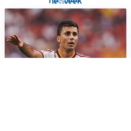
AFFARE IN CHIUSURA
Barcellona, colpo Rodri: battuto il Real Madrid
MOTIVATO
Douglas Luiz dice no all’Everton e punta sulla
Juventus