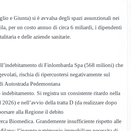
glio e Giunta) si è avvalsa degli spazi assunzionali nei
mila, per un costo annuo di circa 6 miliardi, i dipendenti
alitaria e delle aziende sanitarie.
dell’indebitamento di Finlombarda Spa (568 milioni) che
evolati, rischia di ripercuotersi negativamente sul
io di Autostrada Pedemontana
indebitamento. Si registra un consistente ritardo nella
l 2026) e nell’avvio della tratta D (da realizzare dopo
mborsare alla Regione il debito
rca Biomedica. Grandemente insufficiente rispetto alle
R Milano; l’ingente patrimonio immobiliare necessita di