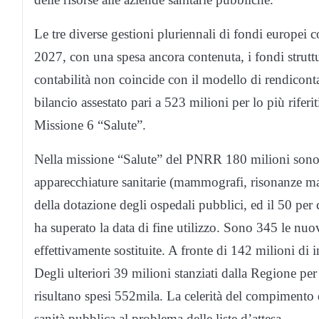
Le tre diverse gestioni pluriennali di fondi europei
2027, con una spesa ancora contenuta, i fondi strutt
contabilità non coincide con il modello di rendicont
bilancio assestato pari a 523 milioni per lo più riferi
Missione 6 “Salute”.
Nella missione “Salute” del PNRR 180 milioni sono d
apparecchiature sanitarie (mammografi, risonanze ma
della dotazione degli ospedali pubblici, ed il 50 per 
ha superato la data di fine utilizzo. Sono 345 le nuo
effettivamente sostituite. A fronte di 142 milioni di
Degli ulteriori 39 milioni stanziati dalla Regione per 
risultano spesi 552mila. La celerità del compimento d
sanità pubblica al problema delle liste d’attesa.