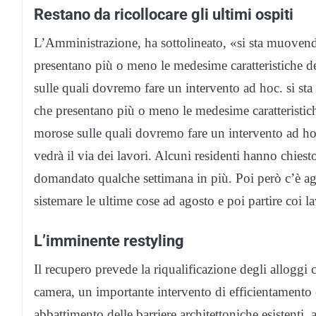
Restano da ricollocare gli ultimi ospiti
L’Amministrazione, ha sottolineato, «si sta muovend
presentano più o meno le medesime caratteristiche d
sulle quali dovremo fare un intervento ad hoc. si st
che presentano più o meno le medesime caratteristich
morose sulle quali dovremo fare un intervento ad hoc.
vedrà il via dei lavori. Alcuni residenti hanno chies
domandato qualche settimana in più. Poi però c’è ago
sistemare le ultime cose ad agosto e poi partire coi l
L’imminente restyling
Il recupero prevede la riqualificazione degli alloggi 
camera, un importante intervento di efficientamento en
abbattimento delle barriere architettoniche esistenti, a