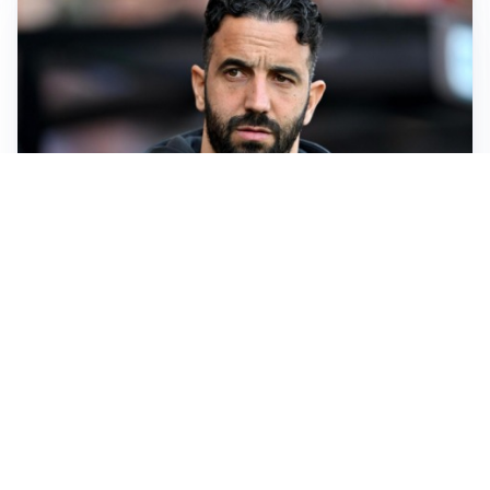
AMICHEVOLI
Il Milan crolla contro il Chelsea: 3-0 e prima sconfitta
per Amorim
AMICHEVOLI
Inter, Chivu soddisfatto: “Buona prova, non esistono
gerarchie”
AMICHEVOLI
All’Inter il primo derby d’Italia: Juventus k.o. 2-1