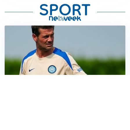
AMICHEVOLI
Juventus-Inter, antipasto di Serie A: le probabili
formazioni
IL NOME NUOVO