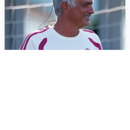
LA NOVITÀ
Le regole di Mourinho al Real
MERCATO JUVE
La Juventus vuole Suzuki, ma il Psg è avanti
CALCIOMERCATO
Inter, Frattesi blocca il mercato nerazzurro: la
situazione