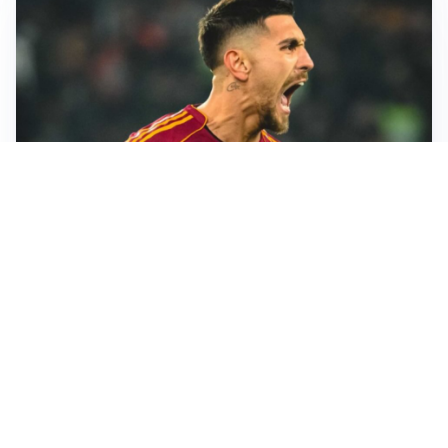
RINNOVO IN VISTA
Pellegrini e Roma avanti insieme: rinnovo ormai vicino
TRATTATIVA IN SALITA
Romero, l’Atletico accelera: Inter costretta a inseguire
GUERRA APERTA
Il ds del Cagliari contro Esposito: “Tentativo di
estorsione”