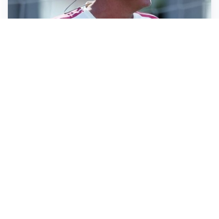
LA NOVITÀ
Le regole di Mourinho al Real
MERCATO JUVE
La Juventus vuole Suzuki, ma il Psg è avanti
CALCIOMERCATO
Inter, Frattesi blocca il mercato nerazzurro: la
situazione
SERIE A
Roma, troppi gol subiti: Gasp deve lavorare in difesa
Altre notizie