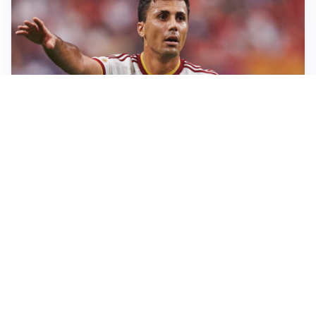
AFFARE IN CHIUSURA
Barcellona, colpo Rodri: battuto il Real Madrid
MOTIVATO
Douglas Luiz dice no all’Everton e punta sulla
Juventus
RIENTRO A RILENTO
Alcaraz, US Open lontano: la corsa contro il tempo
continua
RINNOVO VICINO