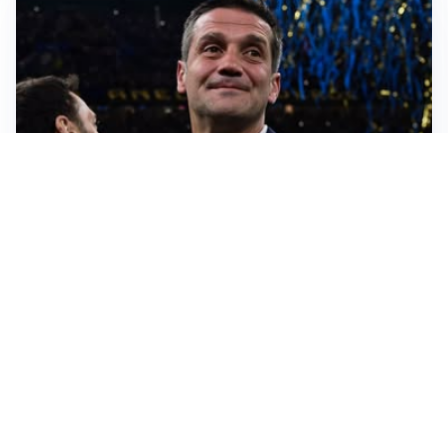
AMICHEVOLI
Inter, Chivu soddisfatto: “Buona prova, non esistono
gerarchie”
AMICHEVOLI
All’Inter il primo derby d’Italia: Juventus k.o. 2-1