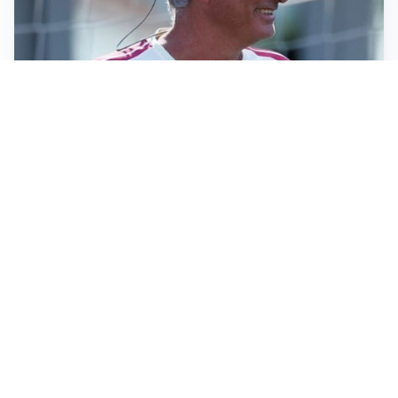
LA NOVITÀ
Le regole di Mourinho al Real
MERCATO JUVE
La Juventus vuole Suzuki, ma il Psg è avanti
CALCIOMERCATO
Inter, Frattesi blocca il mercato nerazzurro: la
situazione
SERIE A
Roma, troppi gol subiti: Gasp deve lavorare in difesa
Altre notizie