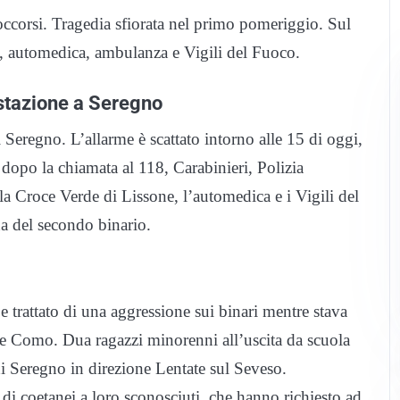
occorsi. Tragedia sfiorata nel primo pomeriggio. Sul
ia, automedica, ambulanza e Vigili del Fuoco.
stazione a Seregno
Seregno. L’allarme è scattato intorno alle 15 di oggi,
dopo la chiamata al 118, Carabinieri, Polizia
la Croce Verde di Lissone, l’automedica e i Vigili del
na del secondo binario.
e trattato di una aggressione sui binari mentre stava
e Como. Dua ragazzi minorenni all’uscita da scuola
di Seregno in direzione Lentate sul Seveso.
i coetanei a loro sconosciuti, che hanno richiesto ad