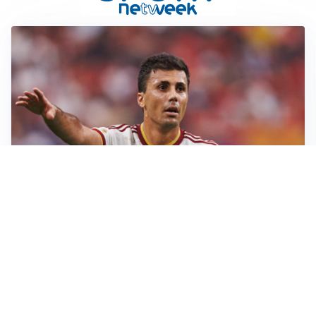
AFFARE IN CHIUSURA
Barcellona, colpo Rodri: battuto il Real Madrid
MOTIVATO
Douglas Luiz dice no all’Everton e punta sulla
Juventus