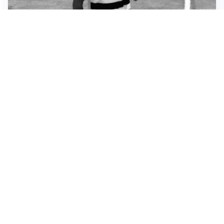
RIENTRO A RILENTO
Alcaraz, US Open lontano: la corsa contro il tempo
continua
RINNOVO VICINO
Inter, Dimarco verso il rinnovo fino al 2030
STALLO ROSSONERO
Milan, mercato bloccato: Cardinale prepara le
prossime mosse
RINNOVO IN VISTA
Pellegrini e Roma avanti insieme: rinnovo ormai vicino
Altre notizie